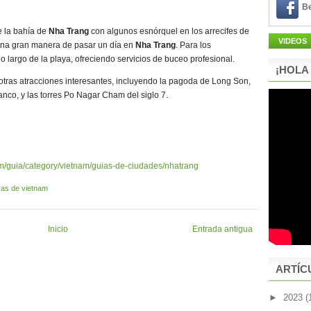
Be
e la bahía de
Nha Trang
con algunos esnórquel en los arrecifes de
VIDEOS
una gran manera de pasar un día en
Nha Trang
. Para los
 largo de la playa, ofreciendo servicios de buceo profesional.
¡HOLA
otras atracciones interesantes, incluyendo la pagoda de Long Son,
nco, y las torres Po Nagar Cham del siglo 7.
om/guia/category/vietnam/guias-de-ciudades/nhatrang
yas de vietnam
Inicio
Entrada antigua
ARTÍC
►
2023
(