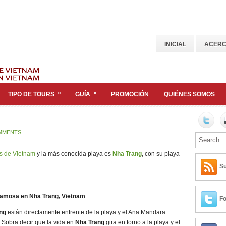
INICIAL
ACERC
»
»
TIPO DE TOURS
GUÍA
PROMOCIÓN
QUIÉNES SOMOS
MMENTS
s de Vietnam
y la más conocida playa es
Nha Trang
, con su playa
Su
famosa en Nha Trang, Vietnam
Fo
ang
están directamente enfrente de la playa y el Ana Mandara
a. Sobra decir que la vida en
Nha Trang
gira en torno a la playa y el