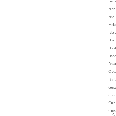
Sap
Ninh
Nha 
Meko
Isla
Hue
Hoi 
Hano
Dala
Ciud
Bahí
Guía
Cult
Guia
Guía
C