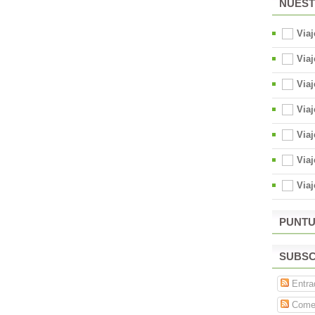
NUEST
Via
Viaj
Via
Via
Viaj
Viaj
Via
PUNTU
SUBSC
Entra
Comen