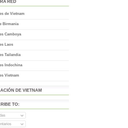
RA RED
jes de Vietnam
e Birmania
jes Camboya
jes Laos
es Tailandia
es Indochina
jes Vietnam
ACIÓN DE VIETNAM
RIBE TO:
das
tarios