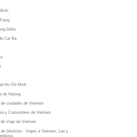
a
 Binh
Trang
ng-Delta
 de Cat Ba
An
i
t
ad Ho Chi Minh
a de Halong
 de ciudades de Vietnam
ura y Costumbres de Vietnam
 de Viaje de Vietnam
 de Destinos - Viajes a Vietnam, Lao y
amboya