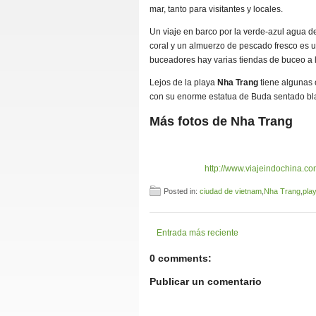
mar, tanto para visitantes y locales.
Un viaje en barco por la verde-azul agua d
coral y un almuerzo de pescado fresco es 
buceadores hay varias tiendas de buceo a lo
Lejos de la playa
Nha Trang
tiene algunas 
con su enorme estatua de Buda sentado bla
Más fotos de Nha Trang
http://www.viajeindochina.c
Posted in:
ciudad de vietnam
,
Nha Trang
,
pla
Entrada más reciente
0 comments:
Publicar un comentario