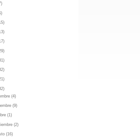
7)
6)
15)
13)
17)
29)
31)
32)
21)
32)
iembre
(4)
iembre
(9)
ubre
(1)
tiembre
(2)
sto
(16)