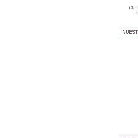
Ofer
la
NUEST