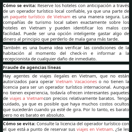
Cómo se evita:
Reserve los hoteles con anticipación a través
de un operador turístico local confiable, ya que una parte de
un
paquete turístico de Vietnam
es una manera segura. Las
compañías de turismo local saben exactamente sobre los
hoteles en Vietnam y pueden identificar los malos con
facilidad. Puede ser una opción inteligente gastar algo de
dinero al principio que perderlo de mala gana más tarde.
También es una buena idea verificar las condiciones de la
habitación al momento del check-in e informar a la
recepcionista de cualquier daño de inmediato.
Fraude de agencias líneas
Hay agentes de viajes ilegales en Vietnam, que no están
autorizados para operar
Vietnam Vacaciones
o no tienen la
licencia para ser un operador turístico internacional. Aunque
no tienen experiencia, todavía ofrecen interesantes paquetes
de
viajes a Vietnam
con precios relativamente baratos. Tenga
cuidado, ya que es posible que haya muchos costos ocultos
que sucederán cuando ya esté de gira. Por lo tanto, es barato
pero no es barato en absoluto.
Cómo se evita:
Consulte la licencia del operador turístico con
el que está a punto de reservar sus
viajes en Vietnam
. ¿Se les