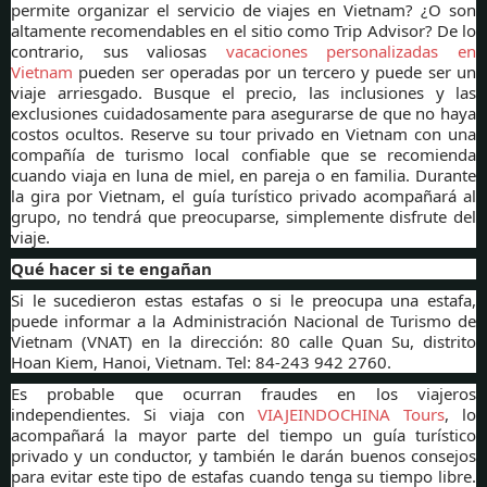
permite organizar el servicio de viajes en Vietnam? ¿O son
altamente recomendables en el sitio como Trip Advisor? De lo
contrario, sus valiosas
vacaciones personalizadas en
Vietnam
pueden ser operadas por un tercero y puede ser un
viaje arriesgado. Busque el precio, las inclusiones y las
exclusiones cuidadosamente para asegurarse de que no haya
costos ocultos. Reserve su tour privado en Vietnam con una
compañía de turismo local confiable que se recomienda
cuando viaja en luna de miel, en pareja o en familia. Durante
la gira por Vietnam, el guía turístico privado acompañará al
grupo, no tendrá que preocuparse, simplemente disfrute del
viaje.
Qué hacer si te engañan
Si le sucedieron estas estafas o si le preocupa una estafa,
puede informar a la Administración Nacional de Turismo de
Vietnam (VNAT) en la dirección: 80 calle Quan Su, distrito
Hoan Kiem, Hanoi, Vietnam. Tel: 84-243 942 2760.
Es probable que ocurran fraudes en los viajeros
independientes. Si viaja con
VIAJEINDOCHINA Tours
, lo
acompañará la mayor parte del tiempo un guía turístico
privado y un conductor, y también le darán buenos consejos
para evitar este tipo de estafas cuando tenga su tiempo libre.