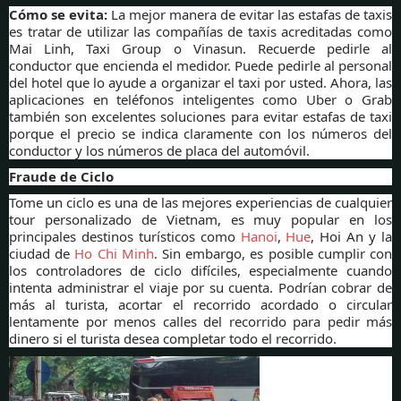
Cómo se evita:
La mejor manera de evitar las estafas de taxis
es tratar de utilizar las compañías de taxis acreditadas como
Mai Linh, Taxi Group o Vinasun. Recuerde pedirle al
conductor que encienda el medidor. Puede pedirle al personal
del hotel que lo ayude a organizar el taxi por usted. Ahora, las
aplicaciones en teléfonos inteligentes como Uber o Grab
también son excelentes soluciones para evitar estafas de taxi
porque el precio se indica claramente con los números del
conductor y los números de placa del automóvil.
Fraude de Ciclo
Tome un ciclo es una de las mejores experiencias de cualquier
tour personalizado de Vietnam, es muy popular en los
principales destinos turísticos como
Hanoi
,
Hue
, Hoi An y la
ciudad de
Ho Chi Minh
. Sin embargo, es posible cumplir con
los controladores de ciclo difíciles, especialmente cuando
intenta administrar el viaje por su cuenta. Podrían cobrar de
más al turista, acortar el recorrido acordado o circular
lentamente por menos calles del recorrido para pedir más
dinero si el turista desea completar todo el recorrido.