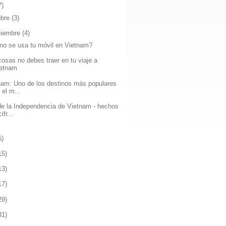
7)
ubre
(3)
tiembre
(4)
o se usa tu móvil en Vietnam?
cosas no debes traer en tu viaje a
ietnam
nam: Uno de los destinos más populares
 el m...
de la Independencia de Vietnam - hechos
ifr...
6)
15)
13)
17)
29)
31)