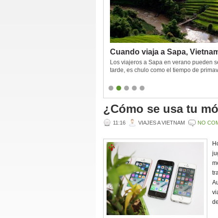
Cuando viaja a Sapa, Vietna
Los viajeros a Sapa en verano pueden sen
tarde, es chulo como el tiempo de prima
tiempo de verano. Y hace frío por la tarde
¿Cómo se usa tu mó
11:16
VIAJES A VIETNAM
NO CO
Ho
ju
mó
tr
Au
vi
de