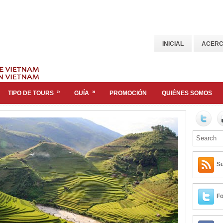
INICIAL
ACERC
»
»
TIPO DE TOURS
GUÍA
PROMOCIÓN
QUIÉNES SOMOS
Su
Fo