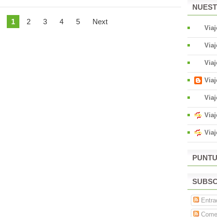
NUEST
1
2
3
4
5
Next
Via
Viaj
Via
Via
Viaj
Viaj
Via
PUNTU
SUBSC
Entra
Comen