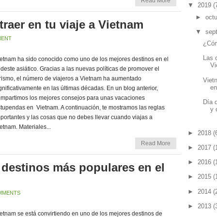
Read More
▼
2019
(
►
oct
raer en tu viaje a Vietnam
▼
sep
MENT
¿Cóm
Las 
etnam ha sido conocido como uno de los mejores destinos en el
V
deste asiático. Gracias a las nuevas políticas de promover el
rismo, el número de viajeros a Vietnam ha aumentado
Viet
en
gnificativamente en las últimas décadas. En un blog anterior,
mpartimos los mejores consejos para unas vacaciones
Día 
tupendas en Vietnam. A continuación, te mostramos las reglas
y c
portantes y las cosas que no debes llevar cuando viajas a
etnam. Materiales...
►
2018
(
Read More
►
2017
(
►
2016
(
 destinos más populares en el
►
2015
(
►
2014
(
MMENTS
►
2013
(
etnam se está convirtiendo en uno de los mejores destinos de