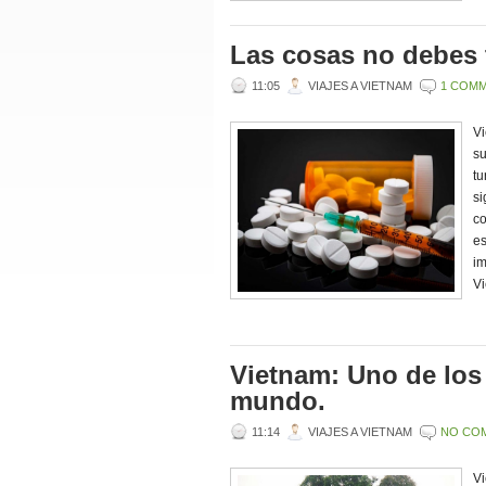
Las cosas no debes t
11:05
VIAJES A VIETNAM
1 COM
Vi
su
tu
si
co
es
im
Vi
Vietnam: Uno de los
mundo.
11:14
VIAJES A VIETNAM
NO CO
Vi