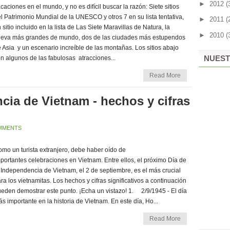
►
2012
(
caciones en el mundo, y no es difícil buscar la razón: Siete sitios
l Patrimonio Mundial de la UNESCO y otros 7 en su lista tentativa,
►
2011
(
 sitio incluido en la lista de Las Siete Maravillas de Natura, la
►
2010
(
ueva más grandes de mundo, dos de las ciudades más estupendos
 Asia y un escenario increíble de las montañas. Los sitios abajo
NUEST
n algunos de las fabulosas atracciones...
Read More
cia de Vietnam - hechos y cifras
MMENTS
mo un turista extranjero, debe haber oído de
portantes celebraciones en Vietnam. Entre ellos, el próximo Día de
 Independencia de Vietnam, el 2 de septiembre, es el más crucial
ra los vietnamitas. Los hechos y cifras significativos a continuación
eden demostrar este punto. ¡Echa un vistazo! 1. 2/9/1945 - El día
s importante en la historia de Vietnam. En este día, Ho...
Read More