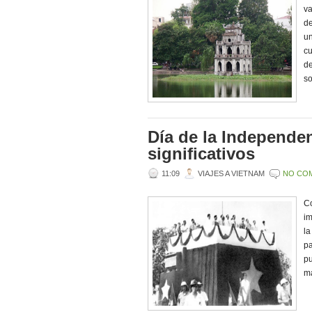
va
de
un
c
de
so
Día de la Independen
significativos
11:09
VIAJES A VIETNAM
NO CO
Co
im
la
pa
pu
má