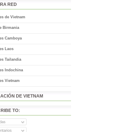
RA RED
jes de Vietnam
e Birmania
jes Camboya
jes Laos
es Tailandia
es Indochina
jes Vietnam
ACIÓN DE VIETNAM
RIBE TO:
das
tarios