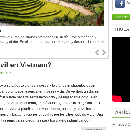
Be
VIDEOS
¡HOLA
m
tir el clima de cuatro estaciones en un día. Por la mañana y
vera y otoño. En el mediodía, es tan asoleado y despejado como el
.
vil en Vietnam?
MMENTS
y en día, los teléfonos móviles y teléfonos inteligentes están
gando un papel esencial en nuestra vida. De verdad, un día sin
vil puede hacerte sentir incómodo y desagradable porque en
abajo o entretenimiento, un móvil inteligente está integrado todo.
n lo ayuda a planificar tus vacaciones, hoteles y servicios de
ARTÍC
ajes vía las aplicaciones ofrecidas por los sitios web de viaje. Una
 las principales preguntas para los viajeros planificando...
►
2023
(