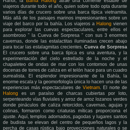
Hanoi, la
Bahía Halong
atrae una corriente estable de
viajeros durante todo el año, quien sobre todo opta durante
varios días de crucero sobre una barca típica vietnamita.
Más allá de los paisajes marinos impresionantes sobre un
viaje del barco por la bahía. Los viajeros a
Halong
vienen
para explorar las cuevas espectaculares, entre ellos el
asombroso " la Cueva de Sorpresa " con sus 3 enormes
cavernas, donde las estalactitas iluminadas crecen abajo
para tocar las estalagmitas crecientes.
Cueva de Sorpresa
El crucero sobre una barca típica es una aventura, y la
experimentación del cielo estrellado de la noche y el
chapaleteo de ondas de mar con los contornos de unas
docenas de torres de caliza en el telón hace para un cuadro
surrealista. El esplendor impresionante de la Bahía, la
enorme escala y la geomorfología única lo hacen una de las
experiencias más espectaculares de
Vietnam
. El norte de
Halong
es un paraíso de charcas cubiertas por loto,
serpenteando vías fluviales y arroz de arroz lozanos verdes
donde pináculos de caliza retorcidos, cavernas, agujas y
colinas, formaron como criaturas míticas proporciona el
ajuste. Aquí, templos adornados, pagodas y lugares santos
de budista se elevan del centro de pequeños lagos y la
percha de casas rústica bajo proyecciones naturales o se