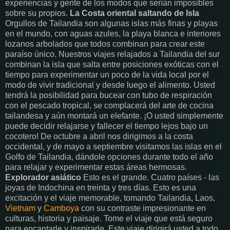
experiencias y gente de los modos que serían imposibles
sobre su propios.
La Costa oriental saltando de Isla
Orgullos de Tailandia son algunas islas más finas y playas
en el mundo, con aguas azules, la playa blanca e interiores
lozanos arbolados que todos combinan para crear este
paraíso único. Nuestros viajes relajados a Tailandia del sur
combinan la isla que salta entre posiciones exóticas con el
tiempo para experimentar un poco de la vida local por el
modo de vivir tradicional y desde luego el alimento. Usted
tendrá la posibilidad para bucear con tubo de respiración
con el pescado tropical, se complacerá del arte de cocina
tailandesa y aún montará un elefante. ¡O usted simplemente
puede decidir relajarse y fallecer el tiempo lejos bajo un
cocotero! De octubre a abril nos dirigimos a la costa
occidental, y de mayo a septiembre visitamos las islas en el
Golfo de Tailandia, dándole opciones durante todo el año
para relajar y experimentar estas áreas hermosas.
Explorador asiático
Esto es el grande. Cuatro países - las
joyas de Indochina en treinta y tres días. Esto es una
excitación y el viaje memorable, tomando Tailandia, Laos,
Vietnam
y
Camboya
con su contraste impresionante en
culturas, historia y paisaje. Tome el viaje que está seguro
para encantarle y inspirarle. Este viaje dirigirá usted a todo