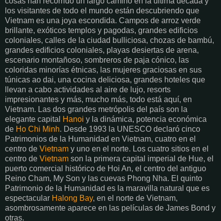
cosas han recorrido un largo camino en la última década y
los visitantes de todo el mundo están descubriendo que
Vietnam es una joya escondida. Campos de arroz verde
brillante, exóticos templos y pagodas, grandes edificios
coloniales, calles de la ciudad bulliciosa, chozas de bambú,
grandes edificios coloniales, playas desiertas de arena,
escenario montañoso, sombreros de paja cónico, las
coloridas minorías étnicas, las mujeres graciosas en sus
túnicas ao dai, una cocina deliciosa, grandes hoteles que
llevan a cabo actividades al aire de lujo, resorts
impresionantes y más, mucho más, todo está aquí, en
Vietnam. Las dos grandes metrópolis del país son la
elegante capital
Hanoi
y la dinámica, potencia económica
de
Ho Chi Minh
. Desde 1993 la UNESCO declaró cinco
Patrimonios de la Humanidad en Vietnam, cuatro en el
centro de
Vietnam
y uno en el norte. Los cuatro sitios en el
centro de
Vietnam
son la primera capital imperial de Hue, el
puerto comercial histórico de Hoi An, el centro del antiguo
Reino Cham, My Son y las cuevas Phong Nha. El quinto
Patrimonio de la Humanidad es la maravilla natural que es
espectacular
Halong Bay
, en el norte de Vietnam,
asombrosamente aparece en las películas de James Bond y
otras.