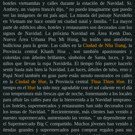
hoteles vietnamitas y calles durante la estación de Navidad. Sr.
Ambrey, un viajero francés dijo, " no puedo imaginarme que puedo
ver las imágenes de mi país aquí. La mirada del paisaje Navideño
en Vietnam me hace omitir mi ciudad natal y familia. "
La mayor
parte de edificios altos, hoteles y restaurantes son decorados con los
signos de Navidad. La próxima Navidad en Área Kenh Dao,
Nueva Área Urbana Phu Mi Hung, ha traído una atmósfera
bulliciosa para la gente.
Las calles en la
Ciudad de Nha Trang
, la
Provincia central Khanh Hoa , son también apasionantes y
coloridas con árboles brillantes, símbolos de Santa, luces, y los
niños que llevan la ropa Navideña. El tiempo frío parece hacerlo
sentir hasta más bien la Navidad.
Las luces, árboles de tubo, reno y
Papá Noel también en gran parte están siendo mostrados en calles
en la
Ciudad de Hue
, la Provincia central
Thua Thien Hue
. El
tiempo en el
Hue
ha sido muy agradable con el sol caliente en el día
con temperatura más frescas que de noche, fomentando a los locales
para afluir las calles para dar la bienvenida a la Navidad temprano.
Los hoteles, supermercados y restaurantes han sido decorados con
los temas de Navidad. " Recientemente, más clientes han venido a
nuestro supermercado, aumentando las ventas, " un dependiente en
el Supermercado Big C compartido.
Muchos jóvenes han venido a
tiendas grandes y supermercados para comprar regalos para sus