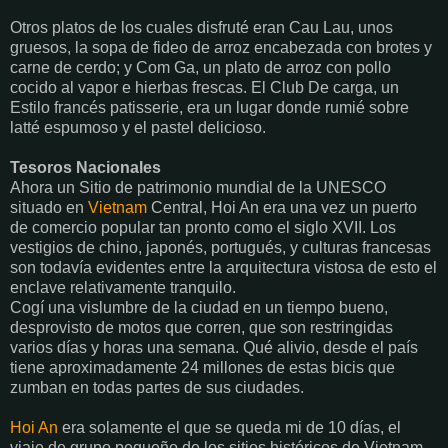
Otros platos de los cuales disfruté eran Cau Lau, unos
gruesos, la sopa de fideo de arroz encabezada con brotes y
carne de cerdo; y Com Ga, un plato de arroz con pollo
cocido al vapor e hierbas frescas. El Club De carga, un
Estilo francés patisserie, era un lugar donde rumié sobre
latté espumoso y el pastel delicioso.
Tesoros Nacionales
Ahora un Sitio de patrimonio mundial de la UNESCO
situado en
Vietnam
Central, Hoi An era una vez un puerto
de comercio popular tan pronto como el siglo XVII. Los
vestigios de chino, japonés, portugués, y culturas francesas
son todavía evidentes entre la arquitectura vistosa de esto el
enclave relativamente tranquilo.
Cogí una vislumbre de la ciudad en un tiempo bueno,
desprovisto de motos que corren, que son restringidas
varios días y horas una semana. Qué alivio, desde el país
tiene aproximadamente 24 millones de estas bicis que
zumban en todas partes de sus ciudades.
Hoi An
era solamente el que se queda mi de 10 días, el
viaje de grupo pequeño de los sitios históricos de Vietnam