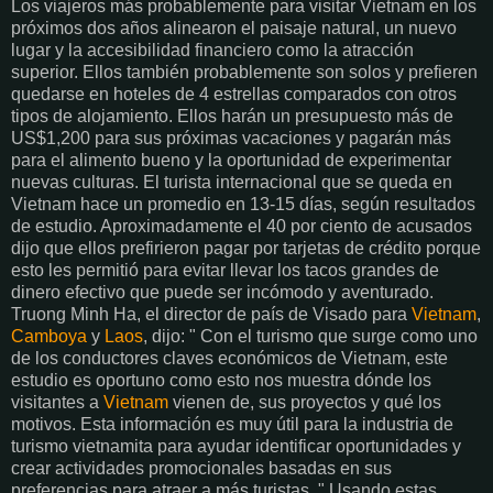
Los viajeros más probablemente para visitar Vietnam en los
próximos dos años alinearon el paisaje natural, un nuevo
lugar y la accesibilidad financiero como la atracción
superior. Ellos también probablemente son solos y prefieren
quedarse en hoteles de 4 estrellas comparados con otros
tipos de alojamiento. Ellos harán un presupuesto más de
US$1,200 para sus próximas vacaciones y pagarán más
para el alimento bueno y la oportunidad de experimentar
nuevas culturas. El turista internacional que se queda en
Vietnam hace un promedio en 13-15 días, según resultados
de estudio. Aproximadamente el 40 por ciento de acusados
dijo que ellos prefirieron pagar por tarjetas de crédito porque
esto les permitió para evitar llevar los tacos grandes de
dinero efectivo que puede ser incómodo y aventurado.
Truong Minh Ha, el director de país de Visado para
Vietnam
,
Camboya
y
Laos
, dijo: " Con el turismo que surge como uno
de los conductores claves económicos de Vietnam, este
estudio es oportuno como esto nos muestra dónde los
visitantes a
Vietnam
vienen de, sus proyectos y qué los
motivos. Esta información es muy útil para la industria de
turismo vietnamita para ayudar identificar oportunidades y
crear actividades promocionales basadas en sus
preferencias para atraer a más turistas. " Usando estas