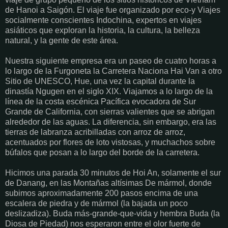
de Hanoi a Saigón. El viaje fue organizado por eco-y Viajes
socialmente conscientes Indochina, expertos en viajes
asiáticos que exploran la historia, la cultura, la belleza
natural, y la gente de este área.
Nuestra siguiente empresa era un paseo de cuatro horas a
lo largo de la Furgoneta la Carretera Naciona Hai Van a otro
Sitio de UNESCO, Hue, una vez la capital durante la
dinastía Ngugen en el siglo XIX. Viajamos a lo largo de la
línea de la costa escénica Pacífica evocadora de Sur
Grande de California, con sierras valientes que se abrigan
alrededor de las aguas. La diferencia, sin embargo, era las
tierras de labranza acribilladas con arroz de arroz,
acentuados por flores de loto vistosas, y muchachos sobre
búfalos que posan a lo largo del borde de la carretera.
Hicimos una parada 30 minutos de Hoi An, solamente el sur
de Danang, en las Montañas altísimas De mármol, donde
subimos aproximadamente 200 pasos encima de una
escalera de piedra y de mármol (la bajada un poco
deslizadiza). Buda más-grande-que-vida y hembra Buda (la
Diosa de Piedad) nos esperaron entre el olor fuerte de