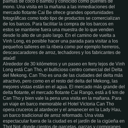
palmas de coco o bambú y conocido como puentes de
mono. Una visita en la mañana a las inmediaciones del
mercado flotante Cai Be ofrece grandes oportunidades
fotográficas como todo tipo de productos se comercializan
de los barcos. Para facilitar la compra de los barcos en
estos se mantiene fuera una muestra de lo que venden
desde lo alto de un palo largo. En el camino de vuelta a
Vinh Long, es posible hacer una parada para visitar a los
pequeños talleres en la ribera como por ejemplo herreros,
descascaradores de arroz, techadores y los fabricantes de
ataúd!
Alrededor de 30 kilómetros y un paseo en ferry lejos de Vinh
Long está Can Tho, el bullicioso centro comercial del Delta
del Mekong. Can Tho es una de las ciudades del delta más
atractivo, pero como en el resto del delta del Mekong, las
mejores vistas están en el agua. El mercado más grande del
delta flotante, el mercado flotante Cai Rango, está a 6 km de
Can Tho y bien vale la pena una visita en la mañana. Para
un viaje en barco memorable el Hotel Victoria Can Tho
opera cruceros al atardecer y el amanecer en la Lady Hau,
un barco tradicional de arroz reformado. Una vista
espectacular fuera de la ciudad es el jardín de la cigüeña en
Thot Not, donde cientos de garcetas, garzas y cormoranes