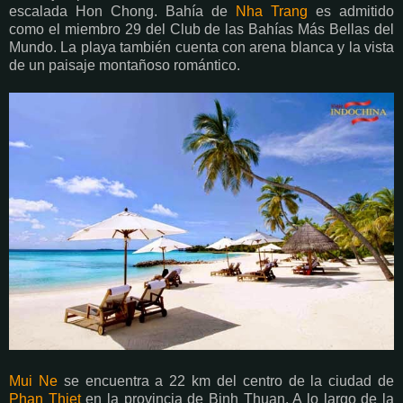
escalada Hon Chong. Bahía de
Nha Trang
es admitido
como el miembro 29 del Club de las Bahías Más Bellas del
Mundo. La playa también cuenta con arena blanca y la vista
de un paisaje montañoso romántico.
Mui Ne
se encuentra a 22 km del centro de la ciudad de
Phan Thiet
en la provincia de Binh Thuan. A lo largo de la