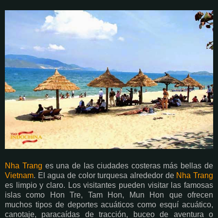
Nha Trang
es una de las ciudades costeras más bellas de
Vietnam
. El agua de color turquesa alrededor de
Nha Trang
es limpio y claro. Los visitantes pueden visitar las famosas
islas como Hon Tre, Tam Hon, Mun Hon que ofrecen
muchos tipos de deportes acuáticos como esquí acuático,
canotaje, paracaídas de tracción, buceo de aventura o