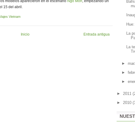
s, los modelos aparecieron en el escenario
Ngo Mon
, empezando un
Bahí
ma
l 15 del abril.
Inaug
Viajes Vietnam
Hue:
La p
Inicio
Entrada antigua
Pa
La t
Tr
►
mar
►
feb
►
ene
►
2011
(
►
2010
(
NUEST