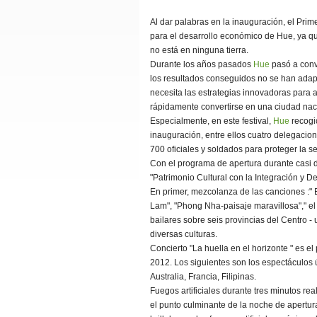
Al dar palabras en la inauguración, el Pri
para el desarrollo económico de Hue, ya que
no está en ninguna tierra.
Durante los años pasados
Hue
pasó a conve
los resultados conseguidos no se han adapt
necesita las estrategias innovadoras para 
rápidamente convertirse en una ciudad nac
Especialmente, en este festival,
Hue
recogió
inauguración, entre ellos cuatro delegacion
700 oficiales y soldados para proteger la s
Con el programa de apertura durante casi do
"Patrimonio Cultural con la Integración y D
En primer, mezcolanza de las canciones :" El
Lam", "Phong Nha-paisaje maravillosa"," el e
bailares sobre seis provincias del Centro 
diversas culturas.
Concierto "La huella en el horizonte " es e
2012. Los siguientes son los espectáculos ú
Australia, Francia, Filipinas.
Fuegos artificiales durante tres minutos rea
el punto culminante de la noche de apertur