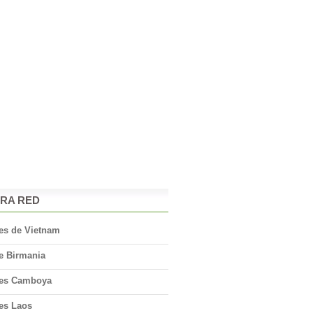
RA RED
jes de Vietnam
e Birmania
jes Camboya
jes Laos