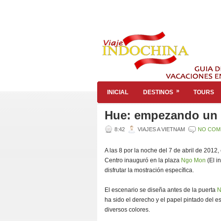
»
INICIAL
DESTINOS
TOURS
Hue: empezando un fe
8:42
VIAJES A VIETNAM
NO COM
A las 8 por la noche del 7 de abril de 2012, 
Centro inauguró en la plaza
Ngo Mon
(El i
disfrutar la mostración específica.
El escenario se diseña antes de la puerta
N
ha sido el derecho y el papel pintado del 
diversos colores.