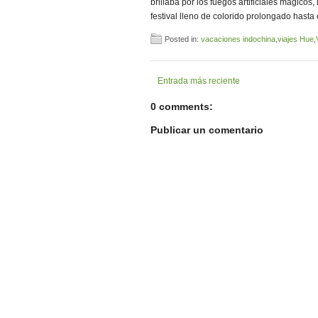
brillaba por los fuegos artificiales mágico
festival lleno de colorido prolongado hasta e
Posted in:
vacaciones indochina
,
viajes Hue
,
Entrada más reciente
0 comments:
Publicar un comentario