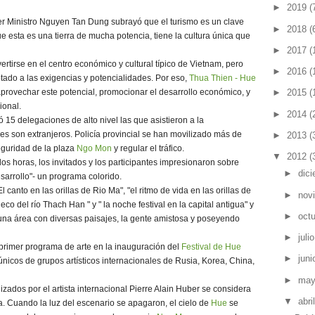
►
2019
(
mer Ministro Nguyen Tan Dung subrayó que el turismo es un clave
►
2018
(
 esta es una tierra de mucha potencia, tiene la cultura única que
►
2017
(
rtirse en el centro económico y cultural típico de Vietnam, pero
►
2016
(
ado a las exigencias y potencialidades. Por eso,
Thua Thien - Hue
aprovechar este potencial, promocionar el desarrollo económico, y
►
2015
(
ional.
►
2014
(
 15 delegaciones de alto nivel las que asistieron a la
es son extranjeros. Policía provincial se han movilizado más de
►
2013
(
eguridad de la plaza
Ngo Mon
y regular el tráfico.
▼
2012
(
s horas, los invitados y los participantes impresionaron sobre
►
dic
esarrollo"- un programa colorido.
 canto en las orillas de Rio Ma", "el ritmo de vida en las orillas de
►
nov
co del río Thach Han " y " la noche festival en la capital antigua" y
►
oct
- una área con diversas paisajes, la gente amistosa y poseyendo
►
juli
l primer programa de arte en la inauguración del
Festival de Hue
►
jun
nicos de grupos artísticos internacionales de Rusia, Korea, China,
►
ma
lizados por el artista internacional Pierre Alain Huber se considera
▼
abri
a. Cuando la luz del escenario se apagaron, el cielo de
Hue
se