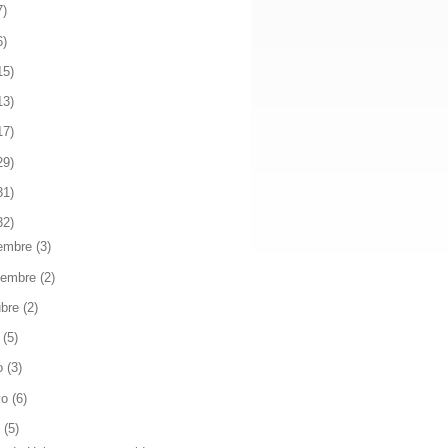
7)
6)
15)
13)
17)
29)
31)
32)
iembre
(3)
iembre
(2)
ubre
(2)
o
(5)
io
(3)
yo
(6)
l
(5)