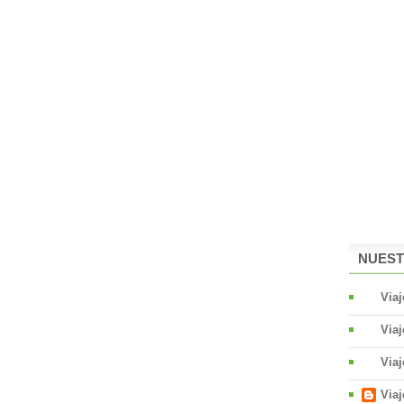
NUEST
Via
Viaj
Via
Via