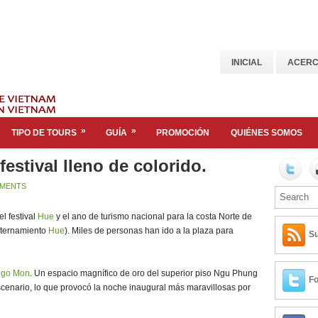
INICIAL
ACERC
»
»
TIPO DE TOURS
GUÍA
PROMOCIÓN
QUIÉNES SOMOS
stival lleno de colorido.
MENTS
el festival
Hue
y el ano de turismo nacional para la costa Norte de
nternamiento
Hue
). Miles de personas han ido a la plaza para
Su
go Mon
. Un espacio magnífico de oro del superior piso Ngu Phung
Fo
escenario, lo que provocó la noche inaugural más maravillosas por