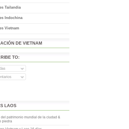
es Tailandia
es Indochina
jes Vietnam
ACIÓN DE VIETNAM
RIBE TO:
das
tarios
ES LAOS
del patrimonio mundial de la ciudad &
 piedra
re Vietnam y Laos 16 días