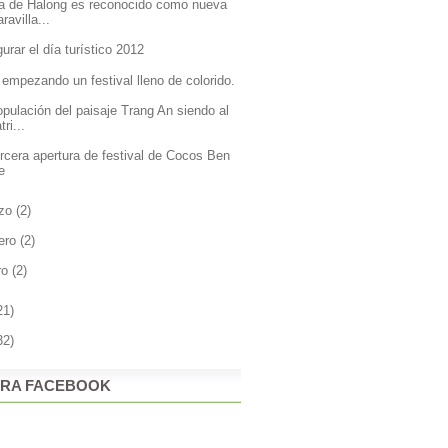
a de Halong es reconocido como nueva
ravilla...
urar el día turístico 2012
 empezando un festival lleno de colorido.
opulación del paisaje Trang An siendo al
tri...
ercera apertura de festival de Cocos Ben
e
zo
(2)
rero
(2)
ro
(2)
21)
32)
RA FACEBOOK