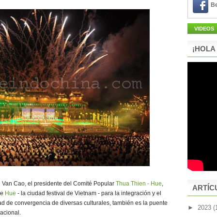
Be
VIDEOS
¡HOLA
n Van Cao, el presidente del Comité Popular
Thua Thien - Hue
,
ARTÍC
de
Hue
- la ciudad festival de Vietnam - para la integración y el
dad de convergencia de diversas culturales, también es la puente
►
2023
(
nacional.