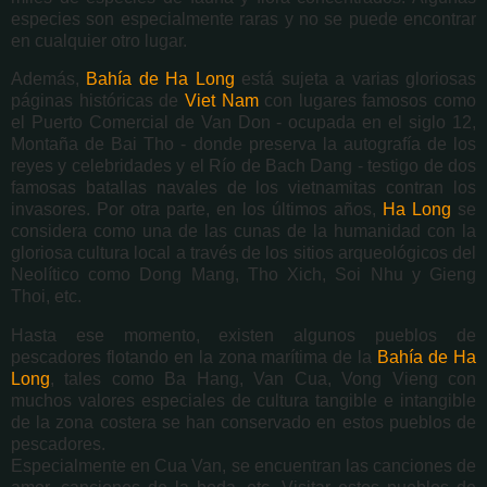
especies son especialmente raras y no se puede encontrar
en cualquier otro lugar.
Además,
Bahía de Ha Long
está sujeta a varias gloriosas
páginas históricas de
Viet Nam
con lugares famosos como
el Puerto Comercial de Van Don - ocupada en el siglo 12,
Montaña de Bai Tho - donde preserva la autografía de los
reyes y celebridades y el Río de Bach Dang - testigo de dos
famosas batallas navales de los vietnamitas contran los
invasores. Por otra parte, en los últimos años,
Ha Long
se
considera como una de las cunas de la humanidad con la
gloriosa cultura local a través de los sitios arqueológicos del
Neolítico como Dong Mang, Tho Xich, Soi Nhu y Gieng
Thoi, etc.
Hasta ese momento, existen algunos pueblos de
pescadores flotando en la zona marítima de la
Bahía de Ha
Long
, tales como Ba Hang, Van Cua, Vong Vieng con
muchos valores especiales de cultura tangible e intangible
de la zona costera se han conservado en estos pueblos de
pescadores.
Especialmente en Cua Van, se encuentran las canciones de