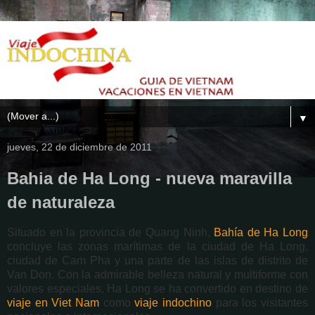
▼
jueves, 22 de diciembre de 2011
Bahia de Ha Long - nueva maravilla
de naturaleza
Situado en la provincia de Quang Ninh,
Bahía de Ha Long
concluye las zonas marítimas de la ciudad de Ha Long,
ciudad de Cam Pha y una parte de las islas de distrito de
Van Don. Con la admirable belleza natural y multiforme con
valores especiales, Ha Long se ha convertido en destino de
viaje en Viet Nam
como
viaje indochino
para los visitantes