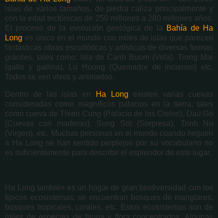
islas de varios tamaños, de piedra caliza principalmente y
con la edad tectónicas de 250 millones a 280 millones años.
El proceso de la evolución geológica de la
Bahía de Ha
Long
es único en el mundo con miles de islas que parecen
fantásticas obras escultóricas y artísticas de diversas formas
gráciles, tales como: Isla de Canh Buom (Vela), Trong Mai
(gallo y gallina), Lu Huong (Quemador de incienso) etc.
Todos se ven vivos y animados.
Dentro de las islas en
Ha Long
existen varias cuevas
consideradas como magníficos palacios en la tierra, tales
como cueva de Thien Cung (Palacio de los Cielos), Dau Go
(Cuevas con maderas), Sung Sot (Sorpresa), Trinh Nu
(Virgen), etc. Muchas personas en el mundo cuando lleguen
a Ha Long se han sentido perplejos por su vocabulario no
es suficientemente para describir el esplendor de este lugar.
Ha Long también es un hogar de gran biodiversidad con los
típicos ecosistemas, se encuentran bosques de manglares,
bosques tropicales, corales, etc. Estos ecosistemas son de
miles de especies de fauna y flora concentrados. Algunas