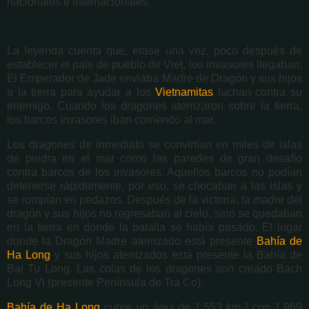
nacionales e internacionales.
La leyenda cuenta que, érase una vez, poco después de
establecer el país de pueblo de Viet, los invasores llegaban.
El Emperador de Jade enviaba Madre de Dragón y sus hijos
a la tierra para ayudar a los
Vietnamitas
luchan contra su
enemigo. Cuando los dragones aterrizaron sobre la tierra,
los barcos invasores iban corriendo al mar.
Los dragones de inmediato se convirtían en miles de islas
de piedra en el mar como las paredes de gran desafío
contra barcos de los invasores. Aquellos barcos no podían
detenerse rápidamente, por eso, se chocaban a las islas y
se rompían en pedazos. Después de la victoria, la madre del
dragón y sus hijos no regresaban al cielo, sino se quedaban
en la tierra en donde la batalla se había pasado. El lugar
donde la Dragón Madre aterrizado está presente
Bahía de
Ha Long
y sus hijos aterrizados está presente la Bahía de
Bai Tu Long. Las colas de los dragones son creado Bach
Long Vi (presente Península de Tra Co).
Bahía de Ha Long
cubre un área de 1.553 km ² con 1.969