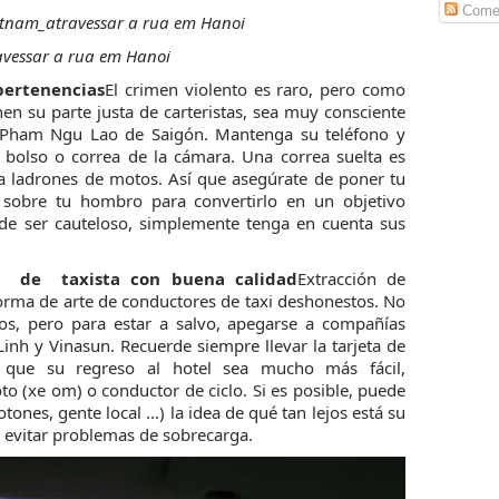
Comen
avessar a rua em Hanoi
pertenencias
El crimen violento es raro, pero como
en su parte justa de carteristas, sea muy consciente
Pham Ngu Lao de Saigón. Mantenga su teléfono y
su bolso o correa de la cámara. Una correa suelta es
a ladrones de motos. Así que asegúrate de poner tu
sobre tu hombro para convertirlo en un objetivo
e ser cauteloso, simplemente tenga en cuenta sus
s de taxista con buena calidad
Extracción de
orma de arte de conductores de taxi deshonestos. No
tos, pero para estar a salvo, apegarse a compañías
inh y Vinasun. Recuerde siempre llevar la tarjeta de
 que su regreso al hotel sea mucho más fácil,
to (xe om) o conductor de ciclo. Si es posible, puede
tones, gente local ...) la idea de qué tan lejos está su
a evitar problemas de sobrecarga.