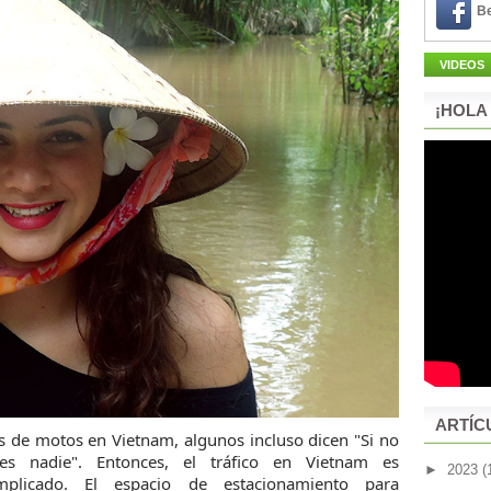
Be
VIDEOS
¡HOLA
ARTÍC
s de motos en Vietnam, algunos incluso dicen "Si no
s nadie". Entonces, el tráfico en Vietnam es
►
2023
(
licado. El espacio de estacionamiento para