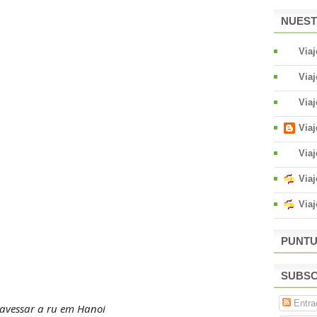
NUEST
Via
Viaj
Via
Via
Viaj
Viaj
Via
PUNTU
SUBSC
Entra
ravessar a ru em Hanoi