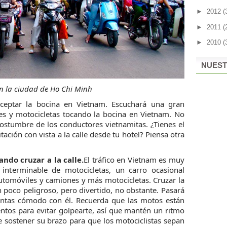
►
2012
(
►
2011
(
►
2010
(
NUEST
n la ciudad de Ho Chi Minh
ceptar la bocina en Vietnam. Escuchará una gran
es y motocicletas tocando la bocina en Vietnam. No
ostumbre de los conductores vietnamitas. ¿Tienes el
ación con vista a la calle desde tu hotel? Piensa otra
do cruzar a la calle.
El tráfico en Vietnam es muy
interminable de motocicletas, un carro ocasional
tomóviles y camiones y más motocicletas. Cruzar la
n poco peligroso, pero divertido, no obstante. Pasará
entas cómodo con él. Recuerda que las motos están
ntos para evitar golpearte, así que mantén un ritmo
 sostener su brazo para que los motociclistas sepan