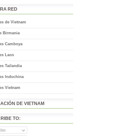
RA RED
jes de Vietnam
e Birmania
jes Camboya
jes Laos
es Tailandia
es Indochina
jes Vietnam
ACIÓN DE VIETNAM
RIBE TO:
das