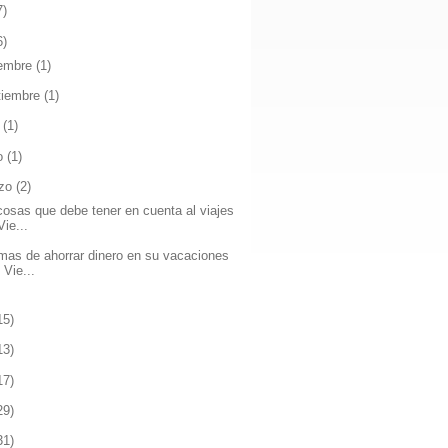
7)
6)
iembre
(1)
tiembre
(1)
o
(1)
io
(1)
zo
(2)
cosas que debe tener en cuenta al viajes
Vie...
rmas de ahorrar dinero en su vacaciones
 Vie...
15)
13)
17)
29)
31)