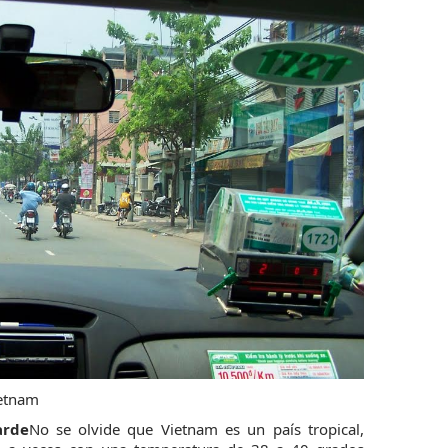
arde
No se olvide que Vietnam es un país tropical,