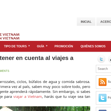
INICIAL
ACERC
»
»
TIPO DE TOURS
GUÍA
PROMOCIÓN
QUIÉNES SOMOS
ener en cuenta al viajes a
MENTS
rozales, ciclos, búfalos de agua y comida sabrosa.
Su
rimera vez al país, saben muy poco sobre todo, pero
 gente aprenderá rápidamente. Sin embargo, si sabes
aje para
viajar a Vietnam
, harás que tu viaje sea tan
Fo