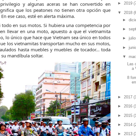
privilegio y algunas aceras se han convertido en
►
2019
(
ignifica que los peatones no tienen otra opción que
▼
2018
(
. En ese caso, esté en alerta máxima.
►
dic
i todo en sus motos. Si hubiera una competencia por
►
sep
en llevar en una moto, apuesto a que el vietnamita
ho, lo único que hace que Vietnam sea único en todos
►
juli
s que los vietnamitas transportan mucho en sus motos,
►
jun
aulados hasta muebles y muebles de tocador... toda
su mandíbula soltar.
▼
mar
Las 
a 
8 fo
en
►
2017
(
►
2016
(
►
2015
(
►
2014
(
►
2013
(