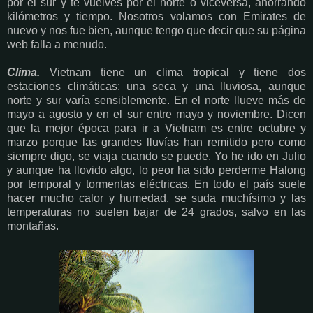
por el sur y te vuelves por el norte o viceversa, ahorrando
kilómetros y tiempo. Nosotros volamos con Emirates de
nuevo y nos fue bien, aunque tengo que decir que su página
web falla a menudo.
Clima.
Vietnam tiene un clima tropical y tiene dos
estaciones climáticas: una seca y una lluviosa, aunque
norte y sur varía sensiblemente. En el norte llueve más de
mayo a agosto y en el sur entre mayo y noviembre. Dicen
que la mejor época para ir a Vietnam es entre octubre y
marzo porque las grandes lluvías han remitido pero como
siempre digo, se viaja cuando se puede. Yo he ido en Julio
y aunque ha llovido algo, lo peor ha sido perderme Halong
por temporal y tormentas eléctricas. En todo el país suele
hacer mucho calor y humedad, se suda muchísimo y las
temperaturas no suelen bajar de 24 grados, salvo en las
montañas.