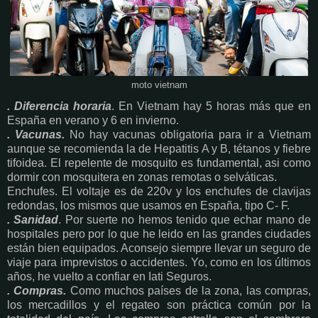
moto vietnam
. Diferencia horaria
. En Vietnam hay 5 horas más que en
España en verano y 6 en invierno.
. Vacunas.
No hay vacunas obligatoria para ir a Vietnam
aunque se recomienda la de Hepatitis A y B, tétanos y fiebre
tifoidea. El repelente de mosquito es fundamental, asi como
dormir con mosquitera en zonas remotas o selváticas.
Enchufes. El voltaje es de 220v y los enchufes de clavijas
redondas, los mismos que usamos en España, tipo C- F.
. Sanidad
. Por suerte no hemos tenido que echar mano de
hospitales pero por lo que he leido en las grandes ciudades
están bien equipados. Aconsejo siempre llevar un seguro de
viaje para imprevistos o accidentes. Yo, como en los últimos
años, he vuelto a confiar en Iati Seguros.
. Compras.
Como muchos países de la zona, las compras,
los mercadillos y el regateo son práctica común por la