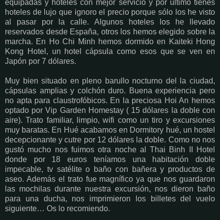
equipadas y hoteles con mejor servicio y por último tienes
hoteles de lujo que ignoro el precio porque sólo los he visto
al pasar por la calle. Algunos hoteles los he llevado
reservados desde España, otros los hemos elegido sobre la
marcha. En Ho Chi Minh hemos dormido en Kaiteki Hong
Kong Hotel, un hotel cápsula como esos que se ven en
Japón por 7 dólares.
Muy bien situado en pleno barullo nocturno del la ciudad,
cápsulas amplias y colchón duro. Buena experiencia pero
no apta para claustrofóbicos. En la preciosa Hoi An hemos
optado por Vip Garden Homestay ( 15 dólares la doble con
aire). Trato familiar, limpio, wifi como un tiro y excursiones
muy baratas. En Hué acabamos en Dormitory hué, un hostel
decepcionante y cutre por 12 dólares la doble. Como no nos
gustó mucho nos fuimos otra noche al Thai Binh II Hotel
donde por 18 euros teníamos una habitación doble
impecable, tv satélite o baño con bañera y productos de
aseo. Además el trato fue magnífico ya que nos guardaron
las mochilas durante nuestra excursión, nos dieron baño
para una ducha, nos imprimieron los billetes del vuelo
siguiente… Os lo recomiendo.