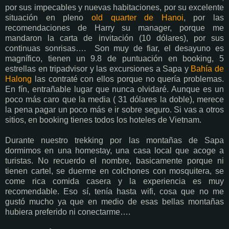
por sus impecables y nuevas habitaciones, por su excelente
situación en pleno
old quarter de Hanoi
, por las
recomendaciones de Harry su manager, porque me
mandaron la carta de invitación (10 dólares), por sus
continuas sonrisas…. Son muy de fiar, el desayuno es
magnífico, tienen un 9.8 de puntuación en booking, 5
estrellas en tripadvisor y las excursiones a Sapa y
Bahía de
Halong
las contraté con ellos porque no quería problemas.
En fín, entrañable lugar que nunca olvidaré. Aunque es un
poco más caro que la media ( 31 dólares la doble), merece
la pena pagar un poco más e ir sobre seguro. Si vas a otros
sitios, en booking tienes todos los hoteles de Vietnam.
Durante nuestro trekking por las montañas de Sapa
dormimos en una homestay, una casa local que acoge a
turistas. No recuerdo el nombre, basicamente porque ni
tienen cartel, se duerme en colchones con mosquitera, se
come rica comida casera y la experiencia es muy
recomendable. Eso sí, tenía hasta wifi, cosa que no me
gustó mucho ya que en medio de esas bellas montañas
hubiera preferido ni conectarme….