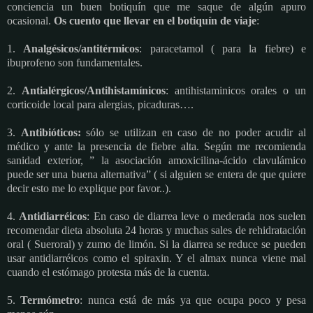
conciencia un buen botiquín que me saque de algún apuro
ocasional.
Os cuento que llevar en el botiquín de viaje
:
1.
Analgésicos/antitérmicos
: paracetamol ( para la fiebre) e
ibuprofeno son fundamentales.
2.
Antialérgicos/Antihistamínicos
: antihistaminicos orales o un
corticoide local para alergias, picaduras….
3.
Antibióticos:
sólo se utilizan en caso de no poder acudir al
médico y ante la presencia de fiebre alta. Según me recomienda
sanidad exterior, ” la asociación amoxicilina-ácido clavulámico
puede ser una buena alternativa” ( si alguien se entera de que quiere
decir esto me lo explique por favor..).
4.
Antidiarréicos
: En caso de diarrea leve o mederada nos suelen
recomendar dieta absoluta 24 horas y muchas sales de rehidratación
oral ( Sueroral) y zumo de limón. Si la diarrea se reduce se pueden
usar antidiarréicos como el spiraxin. Y el almax nunca viene mal
cuando el estómago protesta más de la cuenta.
5.
Termómetro
: nunca está de más ya que ocupa poco y pesa