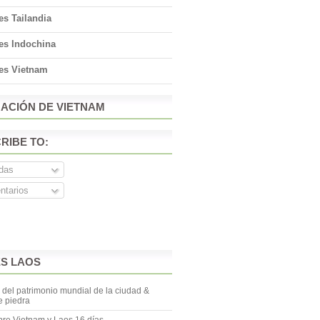
es Tailandia
es Indochina
jes Vietnam
ACIÓN DE VIETNAM
RIBE TO:
das
tarios
ES LAOS
del patrimonio mundial de la ciudad &
 piedra
re Vietnam y Laos 16 días