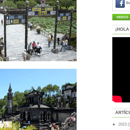
Be
VIDEOS
¡HOLA
ARTÍC
►
2023
(