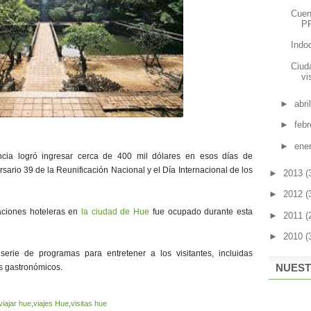
Cuen
P
Indo
Ciud
vi
►
abri
►
feb
►
ene
incia logró ingresar cerca de 400 mil dólares en esos días de
sario 39 de la Reunificación Nacional y el Día Internacional de los
►
2013
(
►
2012
(
aciones hoteleras en
la ciudad de Hue
fue ocupado durante esta
►
2011
(
►
2010
(
erie de programas para entretener a los visitantes, incluidas
NUEST
es gastronómicos.
viajar hue
,
viajes Hue
,
visitas hue