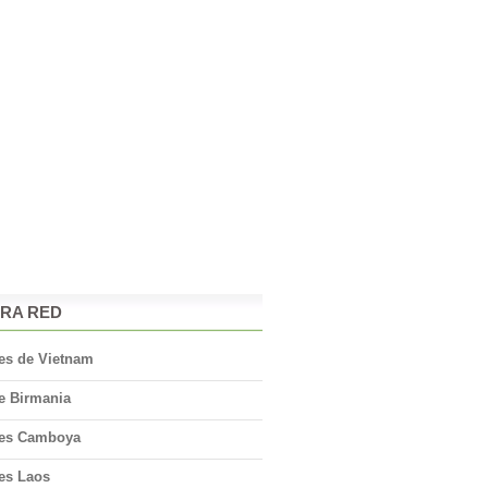
RA RED
jes de Vietnam
e Birmania
jes Camboya
jes Laos