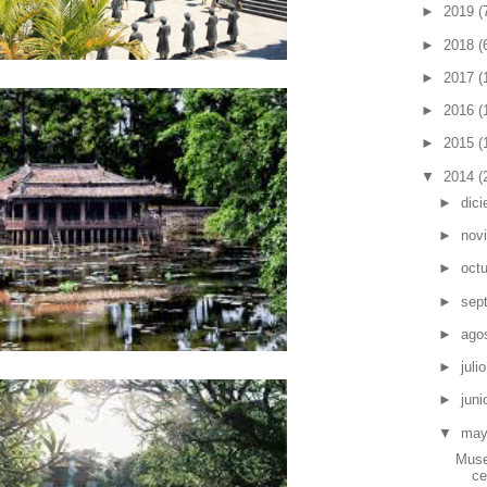
►
2019
(
►
2018
(
►
2017
(
►
2016
(
►
2015
(
▼
2014
(
►
dic
►
nov
►
oct
►
sep
►
ago
►
juli
►
jun
▼
ma
Muse
ce