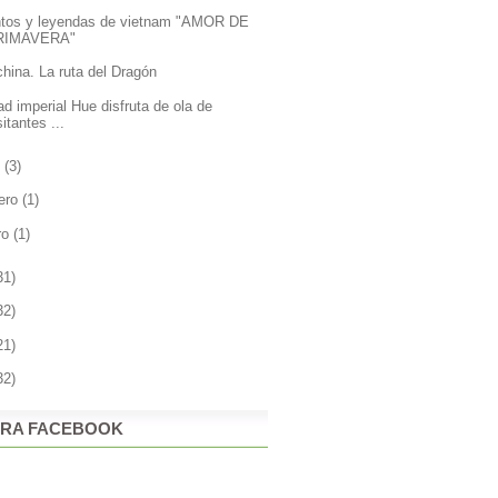
tos y leyendas de vietnam "AMOR DE
RIMAVERA"
china. La ruta del Dragón
ad imperial Hue disfruta de ola de
sitantes ...
l
(3)
rero
(1)
ro
(1)
31)
32)
21)
32)
RA FACEBOOK