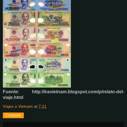
Fuente: http://iravietnam.blogspot.com/p/relato-del-
viaje.html
Viajes a Vietnam
at
7:21
Compartir