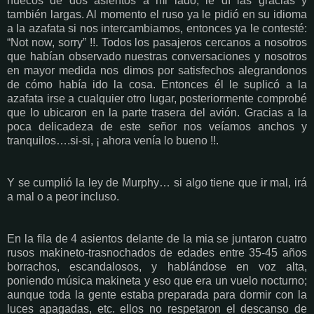
huecos de dos asientos a mi lado, le dí las gracias y
también largas. Al momento el ruso ya le pidió en su idioma
a la azafata si nos intercambiamos, entonces ya le contesté:
“Not now, sorry” !!. Todos los pasajeros cercanos a nosotros
que habían observado nuestras conversaciones y nosotros
en mayor medida nos dimos por satisfechos alegrandonos
de cómo había ido la cosa. Entonces él le suplicó a la
azafata irse a cualquier otro lugar, posteriormente comprobé
que lo ubicaron en la parte trasera del avión. Gracias a la
poca delicadeza de este señor nos veíamos anchos y
tranquilos….si-si, ¡ ahora venía lo bueno !!.
Y se cumplió la ley de Murphy… si algo tiene que ir mal, irá
a mal o a peor incluso.
En la fila de 4 asientos delante de la mia se juntaron cuatro
rusos makineto-trasnochados de edades entre 35-45 años
borrachos, escandalosos, y hablándose en voz alta,
poniendo música makineta y eso que era un vuelo nocturno;
aunque toda la gente estaba preparada para dormir con la
luces apagadas, etc. ellos no respetaron el descanso de